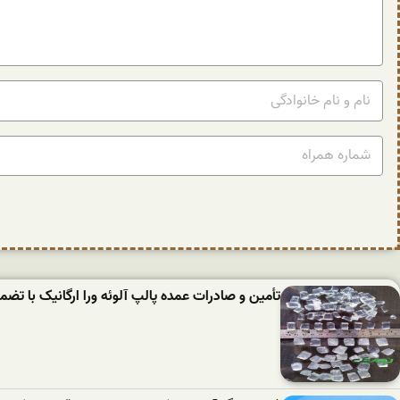
تأمین و صادرات عمده پالپ آلوئه‌ ورا ارگانیک با تض