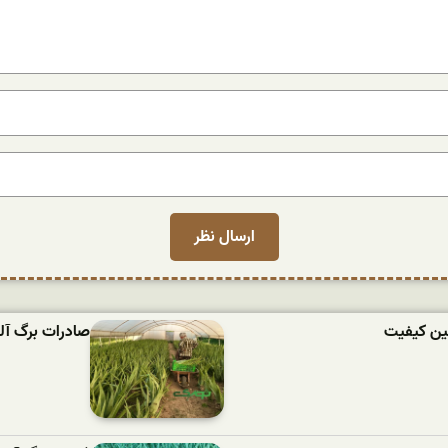
مین کیفیت
صادرات برگ آلو