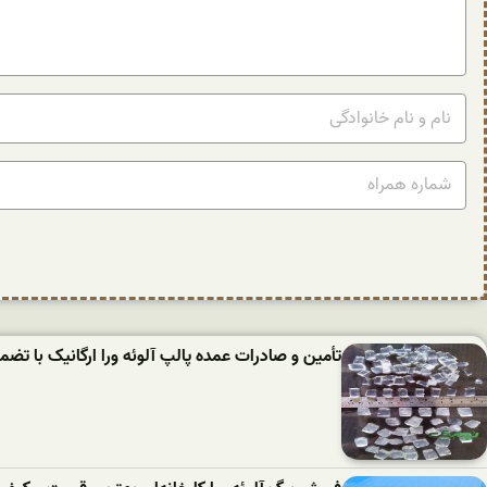
تأمین و صادرات عمده پالپ آلوئه‌ ورا ارگانیک با تض